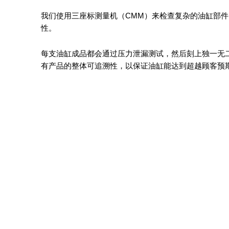
我们使用三座标测量机（CMM）来检查复杂的油缸部
性。
每支油缸成品都会通过压力泄漏测试，然后刻上独一无
有产品的整体可追溯性，以保证油缸能达到超越顾客预
缸筒内径检测
质量检查实验室
三坐标测量操作