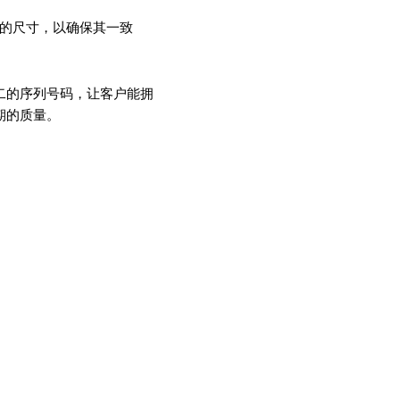
件的尺寸，以确保其一致
二的序列号码，让客户能拥
期的质量。
涂层厚度测量
表面光
仓库存储
研发实
压力测试
油缸序